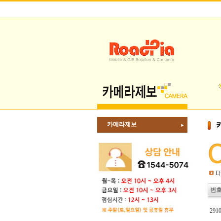
카메라제보
번
291