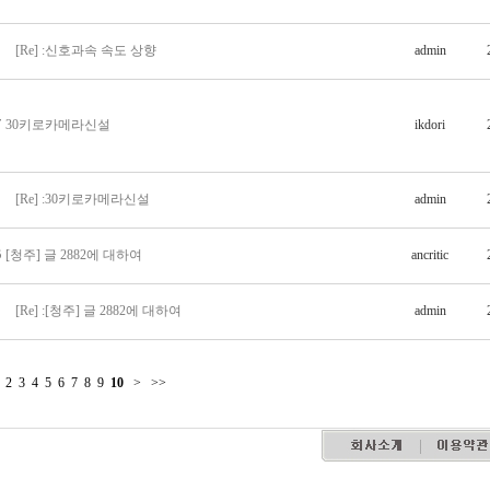
[Re] :신호과속 속도 상향
admin
7
30키로카메라신설
ikdori
[Re] :30키로카메라신설
admin
6
[청주] 글 2882에 대하여
ancritic
[Re] :[청주] 글 2882에 대하여
admin
2
3
4
5
6
7
8
9
10
>
>>