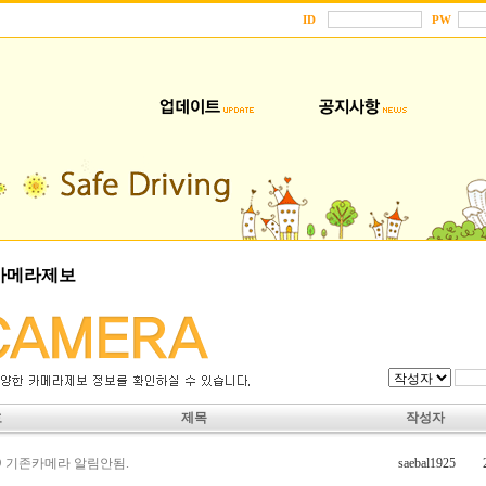
ID
PW
카메라제보
호
제목
작성자
0
기존카메라 알림안됨.
saebal1925