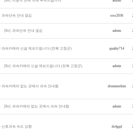
[Re] :이동식 단속 삭제 부탁드립니다
admin
1
과속단속 안내 끊김
ssss2036
[Re] :과속단속 안내 끊김
admin
0
과속카메라 신설 제보드립니다.(전북 고창군)
quality714
[Re] :과속카메라 신설 제보드립니다.(전북 고창군)
admin
9
과속카메라 없는 곳에서 과속 안내함
drummerkim
[Re] :과속카메라 없는 곳에서 과속 안내함
admin
8
신호과속 속도 상향
ds4gqd